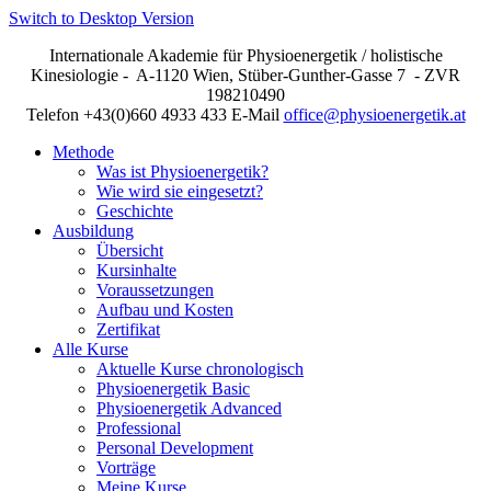
Switch to Desktop Version
Internationale Akademie für Physioenergetik / holistische
Kinesiologie - A-1120 Wien, Stüber-Gunther-Gasse 7 - ZVR
198210490
Telefon +43(0)660 4933 433 E-Mail
office@physioenergetik.at
Methode
Was ist Physioenergetik?
Wie wird sie eingesetzt?
Geschichte
Ausbildung
Übersicht
Kursinhalte
Voraussetzungen
Aufbau und Kosten
Zertifikat
Alle Kurse
Aktuelle Kurse chronologisch
Physioenergetik Basic
Physioenergetik Advanced
Professional
Personal Development
Vorträge
Meine Kurse