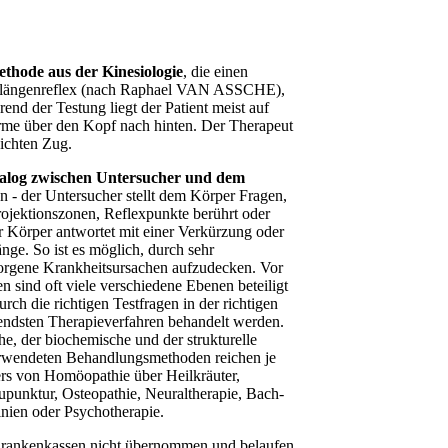
ethode aus der Kinesiologie
, die einen
rmlängenreflex (nach Raphael VAN ASSCHE),
nd der Testung liegt der Patient meist auf
rme über den Kopf nach hinten. Der Therapeut
eichten Zug.
alog zwischen Untersucher und dem
n - der Untersucher stellt dem Körper Fragen,
ojektionszonen, Reflexpunkte berührt oder
r Körper antwortet mit einer Verkürzung oder
ge. So ist es möglich, durch sehr
rborgene Krankheitsursachen aufzudecken. Vor
n sind oft viele verschiedene Ebenen beteiligt
rch die richtigen Testfragen in der richtigen
endsten Therapieverfahren behandelt werden.
e, der biochemische und der strukturelle
rwendeten Behandlungsmethoden reichen je
rs von Homöopathie über Heilkräuter,
punktur, Osteopathie, Neuraltherapie, Bach-
inien oder Psychotherapie.
rankenkassen nicht übernommen und belaufen