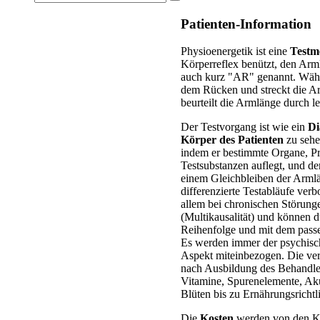
Patienten-Information
Physioenergetik ist eine
Testm
Körperreflex benützt, den A
auch kurz "AR" genannt. Währe
dem Rücken und streckt die A
beurteilt die Armlänge durch l
Der Testvorgang ist wie ein
Di
Körper des Patienten
zu sehe
indem er bestimmte Organe, Pr
Testsubstanzen auflegt, und de
einem Gleichbleiben der Armlän
differenzierte Testabläufe ve
allem bei chronischen Störunge
(Multikausalität) und können du
Reihenfolge und mit dem pass
Es werden immer der psychisch
Aspekt miteinbezogen. Die ve
nach Ausbildung des Behandle
Vitamine, Spurenelemente, Aku
Blüten bis zu Ernährungsrichtl
Die
Kosten
werden von den K