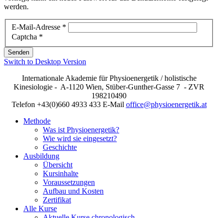
werden.
E-Mail-Adresse
*
Captcha
*
Senden
Switch to Desktop Version
Internationale Akademie für Physioenergetik / holistische
Kinesiologie - A-1120 Wien, Stüber-Gunther-Gasse 7 - ZVR
198210490
Telefon +43(0)660 4933 433 E-Mail
office@physioenergetik.at
Methode
Was ist Physioenergetik?
Wie wird sie eingesetzt?
Geschichte
Ausbildung
Übersicht
Kursinhalte
Voraussetzungen
Aufbau und Kosten
Zertifikat
Alle Kurse
Aktuelle Kurse chronologisch